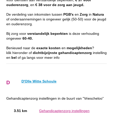
voor diensten aan verstandelijk beperkten,
€ 37 voor
ouderenzorg
, en
€ 38 voor de zorg aan jeugd.
De verdeling van inkomsten tussen
PGB's
en
Zorg
in
Natura
of onderaannemingen is ongeveer gelijk (50-50) voor de jeugd
en ouderenzorg.
Bij zorg voor
verstandelijk
beperkten
is deze verhouding
ongeveer
60-40.
Benieuwd naar de
exacte
kosten
en
mogelijkheden
?
klik hieronder of
dichtbijzijnste
gehandicaptenzorg
instelling
en
bel
of ga langs voor meer info
D'Olle Witte Schoule
D
Gehandicaptenzorg instellingen in de buurt van "Vriescheloo"
3.51 km
Gehandicaptenzorg instellingen