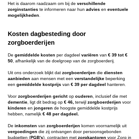
Het is daarom raadzaam om bij de
verschillende
zorginstanties
te informeren naar hun
advies
en
eventuele
mogelijkheden
.
Kosten dagbesteding door
zorgboerderijen
De
gemiddelde
kosten
per dagdeel
variëren
van
€ 39 tot €
50
, afhankelijk van de doelgroep van de zorgboerderij.
Uit ons onderzoek blijkt dat
zorgboerderijen
die
diensten
aanbieden
aan mensen met een
verstandelijke
beperking
een
gemiddelde
kostprijs
van
€ 39 per dagdeel
hanteren.
Voor
zorgboerderijen
gericht
op
ouderen
, inclusief die met
dementie
, ligt dit bedrag op
€ 46,
terwijl
zorgboerderijen
voor
kinderen
en
jongeren
de hoogste gemiddelde kostprijs
hebben, namelijk
€ 48 per dagdeel.
De
inkomsten
van
zorgboerderijen
komen voornamelijk uit
vergoedingen
die zij ontvangen door persoonsgebonden
budgetten (
PGB's
), contracten met
zorgkantoren
voor Zorg in