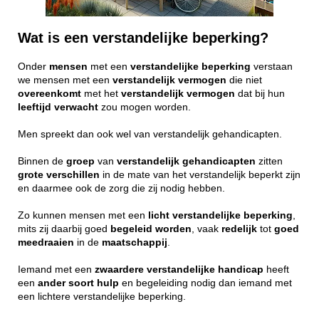
Wat is een verstandelijke beperking?
Onder
mensen
met een
verstandelijke
beperking
verstaan
we mensen met een
verstandelijk
vermogen
die niet
overeenkomt
met het
verstandelijk
vermogen
dat bij hun
leeftijd
verwacht
zou mogen worden.
Men spreekt dan ook wel van verstandelijk gehandicapten.
Binnen de
groep
van
verstandelijk
gehandicapten
zitten
grote
verschillen
in de mate van het verstandelijk beperkt zijn
en daarmee ook de zorg die zij nodig hebben.
Zo kunnen mensen met een
licht
verstandelijke
beperking
,
mits zij daarbij goed
begeleid
worden
, vaak
redelijk
tot
goed
meedraaien
in de
maatschappij
.
Iemand met een
zwaardere
verstandelijke
handicap
heeft
een
ander
soort
hulp
en begeleiding nodig dan iemand met
een lichtere verstandelijke beperking.