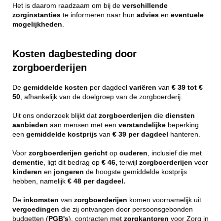
Het is daarom raadzaam om bij de
verschillende
zorginstanties
te informeren naar hun
advies
en
eventuele
mogelijkheden
.
Kosten dagbesteding door
zorgboerderijen
De
gemiddelde
kosten
per dagdeel
variëren
van
€ 39 tot €
50
, afhankelijk van de doelgroep van de zorgboerderij.
Uit ons onderzoek blijkt dat
zorgboerderijen
die
diensten
aanbieden
aan mensen met een
verstandelijke
beperking
een
gemiddelde
kostprijs
van
€ 39 per dagdeel
hanteren.
Voor
zorgboerderijen
gericht
op
ouderen
, inclusief die met
dementie
, ligt dit bedrag op
€ 46,
terwijl
zorgboerderijen
voor
kinderen
en
jongeren
de hoogste gemiddelde kostprijs
hebben, namelijk
€ 48 per dagdeel.
De
inkomsten
van
zorgboerderijen
komen voornamelijk uit
vergoedingen
die zij ontvangen door persoonsgebonden
budgetten (
PGB's
), contracten met
zorgkantoren
voor Zorg in