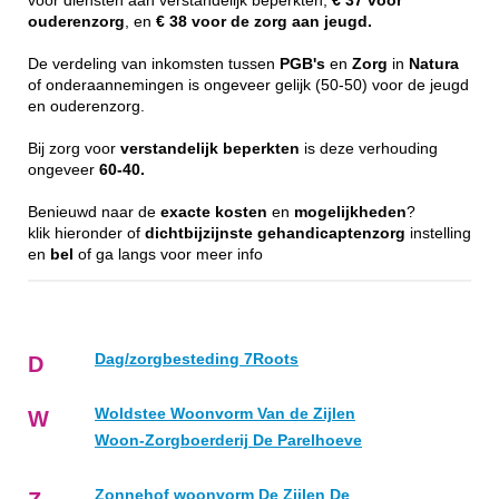
voor diensten aan verstandelijk beperkten,
€ 37 voor
ouderenzorg
, en
€ 38 voor de zorg aan jeugd.
De verdeling van inkomsten tussen
PGB's
en
Zorg
in
Natura
of onderaannemingen is ongeveer gelijk (50-50) voor de jeugd
en ouderenzorg.
Bij zorg voor
verstandelijk
beperkten
is deze verhouding
ongeveer
60-40.
Benieuwd naar de
exacte
kosten
en
mogelijkheden
?
klik hieronder of
dichtbijzijnste
gehandicaptenzorg
instelling
en
bel
of ga langs voor meer info
Dag/zorgbesteding 7Roots
D
Woldstee Woonvorm Van de Zijlen
W
Woon-Zorgboerderij De Parelhoeve
Zonnehof woonvorm De Zijlen De