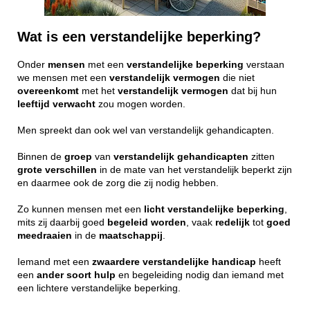
Wat is een verstandelijke beperking?
Onder
mensen
met een
verstandelijke
beperking
verstaan
we mensen met een
verstandelijk
vermogen
die niet
overeenkomt
met het
verstandelijk
vermogen
dat bij hun
leeftijd
verwacht
zou mogen worden.
Men spreekt dan ook wel van verstandelijk gehandicapten.
Binnen de
groep
van
verstandelijk
gehandicapten
zitten
grote
verschillen
in de mate van het verstandelijk beperkt zijn
en daarmee ook de zorg die zij nodig hebben.
Zo kunnen mensen met een
licht
verstandelijke
beperking
,
mits zij daarbij goed
begeleid
worden
, vaak
redelijk
tot
goed
meedraaien
in de
maatschappij
.
Iemand met een
zwaardere
verstandelijke
handicap
heeft
een
ander
soort
hulp
en begeleiding nodig dan iemand met
een lichtere verstandelijke beperking.