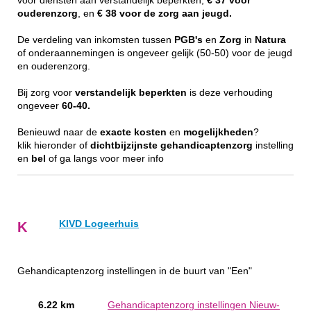
voor diensten aan verstandelijk beperkten,
€ 37 voor
ouderenzorg
, en
€ 38 voor de zorg aan jeugd.
De verdeling van inkomsten tussen
PGB's
en
Zorg
in
Natura
of onderaannemingen is ongeveer gelijk (50-50) voor de jeugd
en ouderenzorg.
Bij zorg voor
verstandelijk
beperkten
is deze verhouding
ongeveer
60-40.
Benieuwd naar de
exacte
kosten
en
mogelijkheden
?
klik hieronder of
dichtbijzijnste
gehandicaptenzorg
instelling
en
bel
of ga langs voor meer info
KIVD Logeerhuis
K
Gehandicaptenzorg instellingen in de buurt van "Een"
6.22 km
Gehandicaptenzorg instellingen Nieuw-