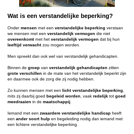
Wat is een verstandelijke beperking?
Onder
mensen
met een
verstandelijke
beperking
verstaan
we mensen met een
verstandelijk
vermogen
die niet
overeenkomt
met het
verstandelijk
vermogen
dat bij hun
leeftijd
verwacht
zou mogen worden.
Men spreekt dan ook wel van verstandelijk gehandicapten.
Binnen de
groep
van
verstandelijk
gehandicapten
zitten
grote
verschillen
in de mate van het verstandelijk beperkt zijn
en daarmee ook de zorg die zij nodig hebben.
Zo kunnen mensen met een
licht
verstandelijke
beperking
,
mits zij daarbij goed
begeleid
worden
, vaak
redelijk
tot
goed
meedraaien
in de
maatschappij
.
Iemand met een
zwaardere
verstandelijke
handicap
heeft
een
ander
soort
hulp
en begeleiding nodig dan iemand met
een lichtere verstandelijke beperking.