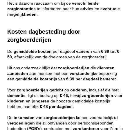
Het is daarom raadzaam om bij de
verschillende
zorginstanties
te informeren naar hun
advies
en
eventuele
mogelijkheden
.
Kosten dagbesteding door
zorgboerderijen
De
gemiddelde
kosten
per dagdeel
variëren
van
€ 39 tot €
50
, afhankelijk van de doelgroep van de zorgboerderij.
Uit ons onderzoek blijkt dat
zorgboerderijen
die
diensten
aanbieden
aan mensen met een
verstandelijke
beperking
een
gemiddelde
kostprijs
van
€ 39 per dagdeel
hanteren.
Voor
zorgboerderijen
gericht
op
ouderen
, inclusief die met
dementie
, ligt dit bedrag op
€ 46,
terwijl
zorgboerderijen
voor
kinderen
en
jongeren
de hoogste gemiddelde kostprijs
hebben, namelijk
€ 48 per dagdeel.
De
inkomsten
van
zorgboerderijen
komen voornamelijk uit
vergoedingen
die zij ontvangen door persoonsgebonden
budgetten (
PGB's
), contracten met
zorgkantoren
voor Zorg in