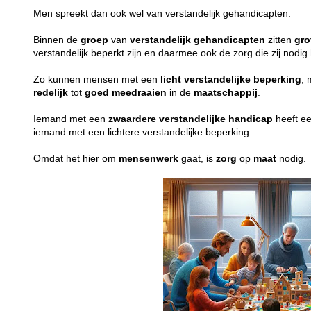
Men spreekt dan ook wel van verstandelijk gehandicapten.
Binnen de
groep
van
verstandelijk
gehandicapten
zitten
gro
verstandelijk beperkt zijn en daarmee ook de zorg die zij nodi
Zo kunnen mensen met een
licht
verstandelijke
beperking
, 
redelijk
tot
goed
meedraaien
in de
maatschappij
.
Iemand met een
zwaardere
verstandelijke
handicap
heeft e
iemand met een lichtere verstandelijke beperking.
Omdat het hier om
mensenwerk
gaat, is
zorg
op
maat
nodig.