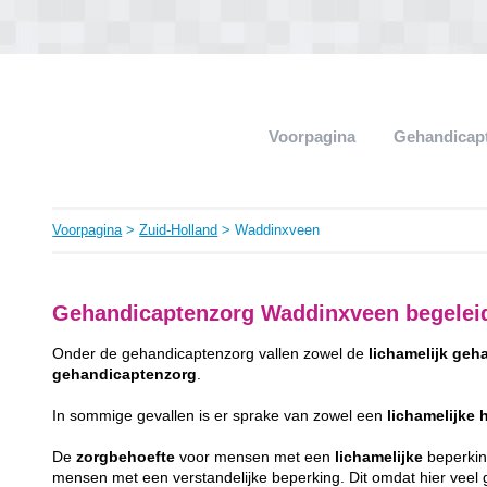
Voorpagina
Gehandicap
Voorpagina
>
Zuid-Holland
> Waddinxveen
Gehandicaptenzorg Waddinxveen begelei
Onder de gehandicaptenzorg vallen zowel de
lichamelijk
geha
gehandicaptenzorg
.
In sommige gevallen is er sprake van zowel een
lichamelijke
De
zorgbehoefte
voor mensen met een
lichamelijke
beperking
mensen met een verstandelijke beperking. Dit omdat hier veel gr