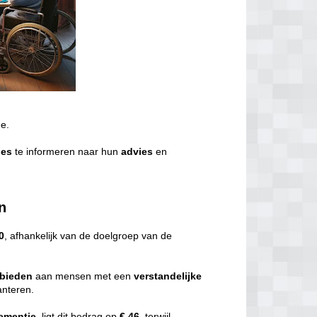
de.
ies
te informeren naar hun
advies
en
n
0
, afhankelijk van de doelgroep van de
bieden
aan mensen met een
verstandelijke
nteren.
ementie
, ligt dit bedrag op
€ 46,
terwijl