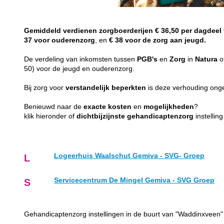
Gemiddeld
verdienen
zorgboerderijen
€ 36,50 per dagdeel
37 voor ouderenzorg
, en
€ 38 voor de zorg aan jeugd.
De verdeling van inkomsten tussen
PGB's
en
Zorg
in
Natura
o
50) voor de jeugd en ouderenzorg.
Bij zorg voor
verstandelijk
beperkten
is deze verhouding on
Benieuwd naar de
exacte
kosten
en
mogelijkheden
?
klik hieronder of
dichtbijzijnste
gehandicaptenzorg
instellin
Logeerhuis Waalschut Gemiva - SVG- Groep
L
Servicecentrum De Mingel Gemiva - SVG Groep
S
Gehandicaptenzorg instellingen in de buurt van "Waddinxveen"