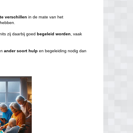
te
verschillen
in de mate van het
g hebben.
mits zij daarbij goed
begeleid
worden
, vaak
en
ander
soort
hulp
en begeleiding nodig dan