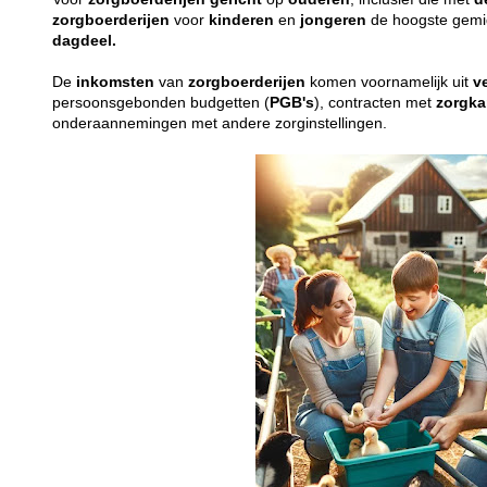
zorgboerderijen
voor
kinderen
en
jongeren
de hoogste gemid
dagdeel.
De
inkomsten
van
zorgboerderijen
komen voornamelijk uit
v
persoonsgebonden budgetten (
PGB's
), contracten met
zorgka
onderaannemingen met andere zorginstellingen.