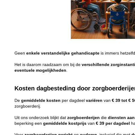
Geen
enkele
verstandelijke
gehandicapte
is immers hetzelf
Het is daarom raadzaam om bij de
verschillende
zorginstant
eventuele
mogelijkheden
.
Kosten dagbesteding door zorgboerderije
De
gemiddelde
kosten
per dagdeel
variëren
van
€ 39 tot € 5
zorgboerderij.
Uit ons onderzoek blijkt dat
zorgboerderijen
die
diensten
aan
beperking een
gemiddelde
kostprijs
van
€ 39 per dagdeel
ha
Voor
zorgboerderijen
gericht
op
ouderen
, inclusief die met
d