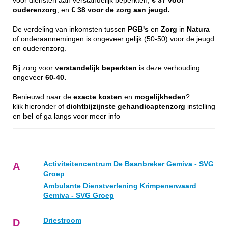
voor diensten aan verstandelijk beperkten,
€ 37 voor
ouderenzorg
, en
€ 38 voor de zorg aan jeugd.
De verdeling van inkomsten tussen
PGB's
en
Zorg
in
Natura
of onderaannemingen is ongeveer gelijk (50-50) voor de jeugd
en ouderenzorg.
Bij zorg voor
verstandelijk
beperkten
is deze verhouding
ongeveer
60-40.
Benieuwd naar de
exacte
kosten
en
mogelijkheden
?
klik hieronder of
dichtbijzijnste
gehandicaptenzorg
instelling
en
bel
of ga langs voor meer info
Activiteitencentrum De Baanbreker Gemiva - SVG
A
Groep
Ambulante Dienstverlening Krimpenerwaard
Gemiva - SVG Groep
Driestroom
D