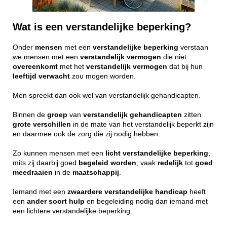
Wat is een verstandelijke beperking?
Onder
mensen
met een
verstandelijke
beperking
verstaan
we mensen met een
verstandelijk
vermogen
die niet
overeenkomt
met het
verstandelijk
vermogen
dat bij hun
leeftijd
verwacht
zou mogen worden.
Men spreekt dan ook wel van verstandelijk gehandicapten.
Binnen de
groep
van
verstandelijk
gehandicapten
zitten
grote
verschillen
in de mate van het verstandelijk beperkt zijn
en daarmee ook de zorg die zij nodig hebben.
Zo kunnen mensen met een
licht
verstandelijke
beperking
,
mits zij daarbij goed
begeleid
worden
, vaak
redelijk
tot
goed
meedraaien
in de
maatschappij
.
Iemand met een
zwaardere
verstandelijke
handicap
heeft
een
ander
soort
hulp
en begeleiding nodig dan iemand met
een lichtere verstandelijke beperking.