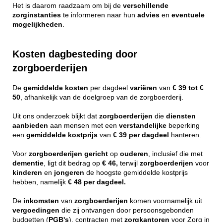
Het is daarom raadzaam om bij de
verschillende
zorginstanties
te informeren naar hun
advies
en
eventuele
mogelijkheden
.
Kosten dagbesteding door
zorgboerderijen
De
gemiddelde
kosten
per dagdeel
variëren
van
€ 39 tot €
50
, afhankelijk van de doelgroep van de zorgboerderij.
Uit ons onderzoek blijkt dat
zorgboerderijen
die
diensten
aanbieden
aan mensen met een
verstandelijke
beperking
een
gemiddelde
kostprijs
van
€ 39 per dagdeel
hanteren.
Voor
zorgboerderijen
gericht
op
ouderen
, inclusief die met
dementie
, ligt dit bedrag op
€ 46,
terwijl
zorgboerderijen
voor
kinderen
en
jongeren
de hoogste gemiddelde kostprijs
hebben, namelijk
€ 48 per dagdeel.
De
inkomsten
van
zorgboerderijen
komen voornamelijk uit
vergoedingen
die zij ontvangen door persoonsgebonden
budgetten (
PGB's
), contracten met
zorgkantoren
voor Zorg in