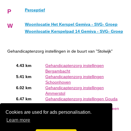
Perceptief
P
Woonlocatie Het Kerspel Gemiva - SVG- Groep
W
Woonlocatie Kerspelpad 14 Gemiva - SVG- Groep
Gehandicaptenzorg instellingen in de buurt van "Stolwijk"
4.43 km
Gehandicaptenzorg instellingen
Bergambacht
5.41 km
Gehandicaptenzorg instellingen
Schoonhoven
6.02 km
Gehandicaptenzorg instellingen
Ammerstol
6.47 km
Gehandicaptenzorg instellingen Gouda
Bent of kent u een Gehandicaptenzorg in Stolwijk?
Meld een
Cookies are used for ads personalisation.
bedrijf gratis aan
Learn more