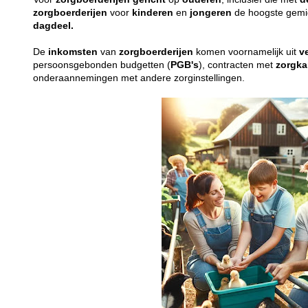
zorgboerderijen
voor
kinderen
en
jongeren
de hoogste gemid
dagdeel.
De
inkomsten
van
zorgboerderijen
komen voornamelijk uit
v
persoonsgebonden budgetten (
PGB's
), contracten met
zorgka
onderaannemingen met andere zorginstellingen.