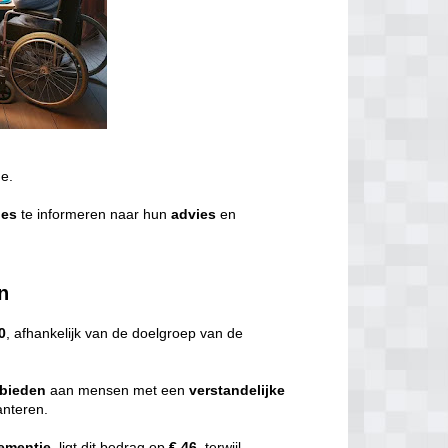
de.
ies
te informeren naar hun
advies
en
n
0
, afhankelijk van de doelgroep van de
bieden
aan mensen met een
verstandelijke
nteren.
ementie
, ligt dit bedrag op
€ 46,
terwijl