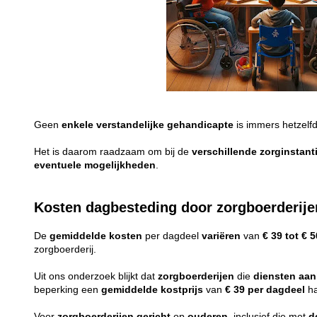
Geen
enkele
verstandelijke
gehandicapte
is immers hetzelf
Het is daarom raadzaam om bij de
verschillende
zorginstant
eventuele
mogelijkheden
.
Kosten dagbesteding door zorgboerderije
De
gemiddelde
kosten
per dagdeel
variëren
van
€ 39 tot € 5
zorgboerderij.
Uit ons onderzoek blijkt dat
zorgboerderijen
die
diensten
aan
beperking een
gemiddelde
kostprijs
van
€ 39 per dagdeel
ha
Voor
zorgboerderijen
gericht
op
ouderen
, inclusief die met
d