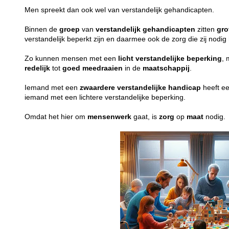
Men spreekt dan ook wel van verstandelijk gehandicapten.
Binnen de
groep
van
verstandelijk
gehandicapten
zitten
gro
verstandelijk beperkt zijn en daarmee ook de zorg die zij nodi
Zo kunnen mensen met een
licht
verstandelijke
beperking
, 
redelijk
tot
goed
meedraaien
in de
maatschappij
.
Iemand met een
zwaardere
verstandelijke
handicap
heeft e
iemand met een lichtere verstandelijke beperking.
Omdat het hier om
mensenwerk
gaat, is
zorg
op
maat
nodig.