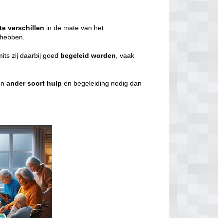
te
verschillen
in de mate van het
g hebben.
mits zij daarbij goed
begeleid
worden
, vaak
en
ander
soort
hulp
en begeleiding nodig dan