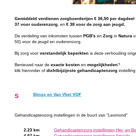
Gemiddeld
verdienen
zorgboerderijen
€ 36,50 per dagdeel
37 voor ouderenzorg
, en
€ 38 voor de zorg aan jeugd.
De verdeling van inkomsten tussen
PGB's
en
Zorg
in
Natura
o
50) voor de jeugd en ouderenzorg.
Bij zorg voor
verstandelijk
beperkten
is deze verhouding on
Benieuwd naar de
exacte
kosten
en
mogelijkheden
?
klik hieronder of
dichtbijzijnste
gehandicaptenzorg
instellin
Slings en Van Vliet VOF
S
Gehandicaptenzorg instellingen in de buurt van "Lexmond"
2.23 km
Gehandicaptenzorg instellingen Hei- en B
4.57 km
Gehandicaptenzorg instellingen Ameide