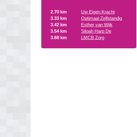
2.70 km
Uw Eigen Kracht
3.33 km
Optimaal Zelfstandig
3.42 km
Esther van Wijk
3.54 km
Siloah Harp De
3.68 km
LMCB Zorg