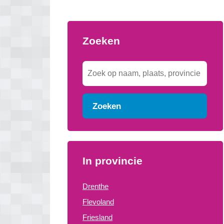
Zoeken
Zoeken
In provincie
Drenthe
Flevoland
Friesland