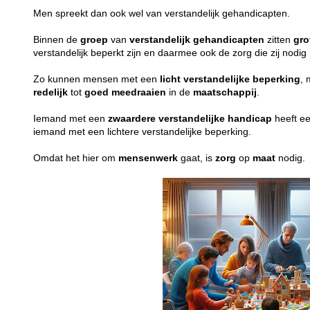
Men spreekt dan ook wel van verstandelijk gehandicapten.
Binnen de
groep
van
verstandelijk
gehandicapten
zitten
gro
verstandelijk beperkt zijn en daarmee ook de zorg die zij nodi
Zo kunnen mensen met een
licht
verstandelijke
beperking
, 
redelijk
tot
goed
meedraaien
in de
maatschappij
.
Iemand met een
zwaardere
verstandelijke
handicap
heeft e
iemand met een lichtere verstandelijke beperking.
Omdat het hier om
mensenwerk
gaat, is
zorg
op
maat
nodig.