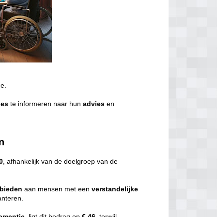
de.
ies
te informeren naar hun
advies
en
n
0
, afhankelijk van de doelgroep van de
bieden
aan mensen met een
verstandelijke
nteren.
ementie
, ligt dit bedrag op
€ 46,
terwijl