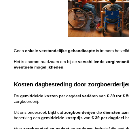
Geen
enkele
verstandelijke
gehandicapte
is immers hetzelf
Het is daarom raadzaam om bij de
verschillende
zorginstant
eventuele
mogelijkheden
.
Kosten dagbesteding door zorgboerderije
De
gemiddelde
kosten
per dagdeel
variëren
van
€ 39 tot € 5
zorgboerderij.
Uit ons onderzoek blijkt dat
zorgboerderijen
die
diensten
aan
beperking een
gemiddelde
kostprijs
van
€ 39 per dagdeel
ha
Voor
zorgboerderijen
gericht
op
ouderen
, inclusief die met
d