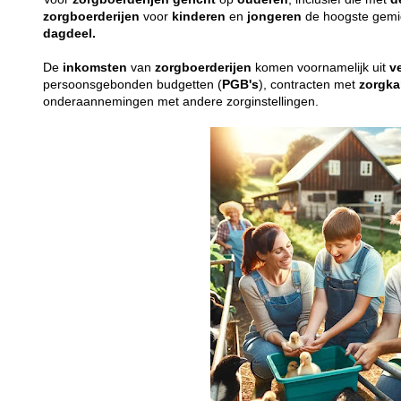
zorgboerderijen
voor
kinderen
en
jongeren
de hoogste gemid
dagdeel.
De
inkomsten
van
zorgboerderijen
komen voornamelijk uit
v
persoonsgebonden budgetten (
PGB's
), contracten met
zorgka
onderaannemingen met andere zorginstellingen.