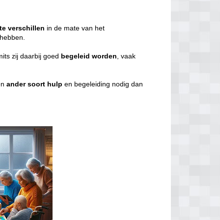
te
verschillen
in de mate van het
g hebben.
mits zij daarbij goed
begeleid
worden
, vaak
en
ander
soort
hulp
en begeleiding nodig dan