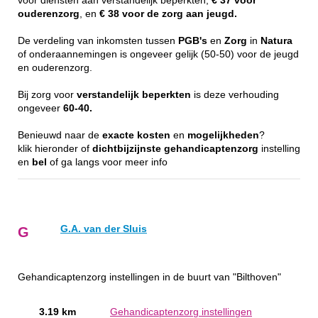
voor diensten aan verstandelijk beperkten,
€ 37 voor
ouderenzorg
, en
€ 38 voor de zorg aan jeugd.
De verdeling van inkomsten tussen
PGB's
en
Zorg
in
Natura
of onderaannemingen is ongeveer gelijk (50-50) voor de jeugd
en ouderenzorg.
Bij zorg voor
verstandelijk
beperkten
is deze verhouding
ongeveer
60-40.
Benieuwd naar de
exacte
kosten
en
mogelijkheden
?
klik hieronder of
dichtbijzijnste
gehandicaptenzorg
instelling
en
bel
of ga langs voor meer info
G.A. van der Sluis
G
Gehandicaptenzorg instellingen in de buurt van "Bilthoven"
3.19 km
Gehandicaptenzorg instellingen