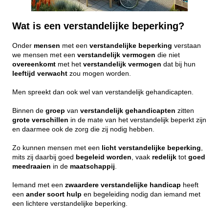
Wat is een verstandelijke beperking?
Onder
mensen
met een
verstandelijke
beperking
verstaan
we mensen met een
verstandelijk
vermogen
die niet
overeenkomt
met het
verstandelijk
vermogen
dat bij hun
leeftijd
verwacht
zou mogen worden.
Men spreekt dan ook wel van verstandelijk gehandicapten.
Binnen de
groep
van
verstandelijk
gehandicapten
zitten
grote
verschillen
in de mate van het verstandelijk beperkt zijn
en daarmee ook de zorg die zij nodig hebben.
Zo kunnen mensen met een
licht
verstandelijke
beperking
,
mits zij daarbij goed
begeleid
worden
, vaak
redelijk
tot
goed
meedraaien
in de
maatschappij
.
Iemand met een
zwaardere
verstandelijke
handicap
heeft
een
ander
soort
hulp
en begeleiding nodig dan iemand met
een lichtere verstandelijke beperking.