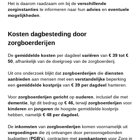
Het is daarom raadzaam om bij de
verschillende
zorginstanties
te informeren naar hun
advies
en
eventuele
mogelijkheden
.
Kosten dagbesteding door
zorgboerderijen
De
gemiddelde
kosten
per dagdeel
variëren
van
€ 39 tot €
50
, afhankelijk van de doelgroep van de zorgboerderij.
Uit ons onderzoek blijkt dat
zorgboerderijen
die
diensten
aanbieden
aan mensen met een
verstandelijke
beperking
een
gemiddelde
kostprijs
van
€ 39 per dagdeel
hanteren.
Voor
zorgboerderijen
gericht
op
ouderen
, inclusief die met
dementie
, ligt dit bedrag op
€ 46,
terwijl
zorgboerderijen
voor
kinderen
en
jongeren
de hoogste gemiddelde kostprijs
hebben, namelijk
€ 48 per dagdeel.
De
inkomsten
van
zorgboerderijen
komen voornamelijk uit
vergoedingen
die zij ontvangen door persoonsgebonden
budgetten (
PGB's
), contracten met
zorgkantoren
voor Zorg in