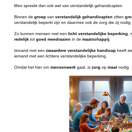
Men spreekt dan ook wel van verstandelijk gehandicapten.
Binnen de
groep
van
verstandelijk
gehandicapten
zitten
gro
verstandelijk beperkt zijn en daarmee ook de zorg die zij nodi
Zo kunnen mensen met een
licht
verstandelijke
beperking
, 
redelijk
tot
goed
meedraaien
in de
maatschappij
.
Iemand met een
zwaardere
verstandelijke
handicap
heeft e
iemand met een lichtere verstandelijke beperking.
Omdat het hier om
mensenwerk
gaat, is
zorg
op
maat
nodig.