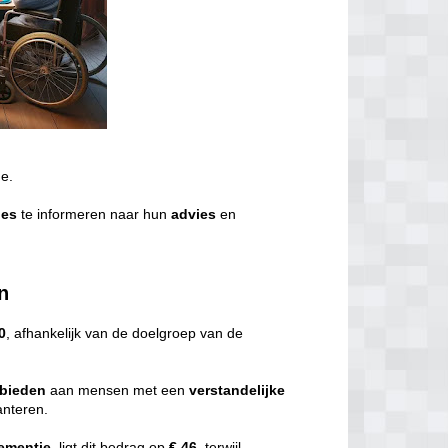
de.
ies
te informeren naar hun
advies
en
n
0
, afhankelijk van de doelgroep van de
bieden
aan mensen met een
verstandelijke
nteren.
ementie
, ligt dit bedrag op
€ 46,
terwijl