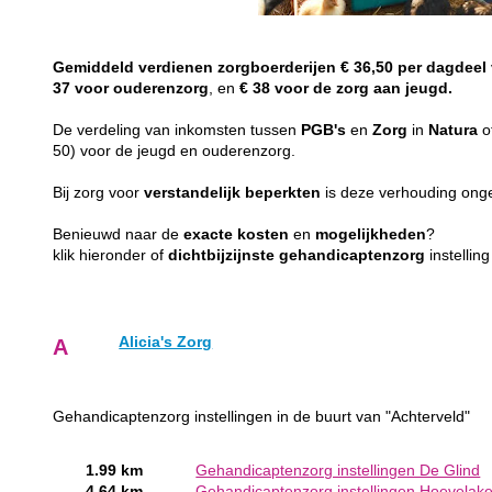
Gemiddeld
verdienen
zorgboerderijen
€ 36,50 per dagdeel
37 voor ouderenzorg
, en
€ 38 voor de zorg aan jeugd.
De verdeling van inkomsten tussen
PGB's
en
Zorg
in
Natura
o
50) voor de jeugd en ouderenzorg.
Bij zorg voor
verstandelijk
beperkten
is deze verhouding on
Benieuwd naar de
exacte
kosten
en
mogelijkheden
?
klik hieronder of
dichtbijzijnste
gehandicaptenzorg
instellin
Alicia's Zorg
A
Gehandicaptenzorg instellingen in de buurt van "Achterveld"
1.99 km
Gehandicaptenzorg instellingen De Glind
4.64 km
Gehandicaptenzorg instellingen Hoevelak