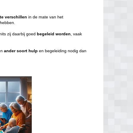
te
verschillen
in de mate van het
g hebben.
mits zij daarbij goed
begeleid
worden
, vaak
en
ander
soort
hulp
en begeleiding nodig dan