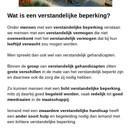
Wat is een verstandelijke beperking?
Onder
mensen
met een
verstandelijke
beperking
verstaan
we mensen met een
verstandelijk
vermogen
die niet
overeenkomt
met het
verstandelijk
vermogen
dat bij hun
leeftijd
verwacht
zou mogen worden.
Men spreekt dan ook wel van verstandelijk gehandicapten.
Binnen de
groep
van
verstandelijk
gehandicapten
zitten
grote
verschillen
in de mate van het verstandelijk beperkt zijn
en daarmee ook de zorg die zij nodig hebben.
Zo kunnen mensen met een
licht
verstandelijke
beperking
,
mits zij daarbij goed
begeleid
worden
, vaak
redelijk
tot
goed
meedraaien
in de
maatschappij
.
Iemand met een
zwaardere
verstandelijke
handicap
heeft
een
ander
soort
hulp
en begeleiding nodig dan iemand met
een lichtere verstandelijke beperking.