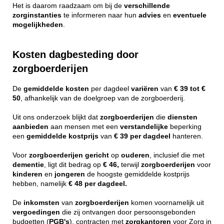
Het is daarom raadzaam om bij de
verschillende
zorginstanties
te informeren naar hun
advies
en
eventuele
mogelijkheden
.
Kosten dagbesteding door
zorgboerderijen
De
gemiddelde
kosten
per dagdeel
variëren
van
€ 39 tot €
50
, afhankelijk van de doelgroep van de zorgboerderij.
Uit ons onderzoek blijkt dat
zorgboerderijen
die
diensten
aanbieden
aan mensen met een
verstandelijke
beperking
een
gemiddelde
kostprijs
van
€ 39 per dagdeel
hanteren.
Voor
zorgboerderijen
gericht
op
ouderen
, inclusief die met
dementie
, ligt dit bedrag op
€ 46,
terwijl
zorgboerderijen
voor
kinderen
en
jongeren
de hoogste gemiddelde kostprijs
hebben, namelijk
€ 48 per dagdeel.
De
inkomsten
van
zorgboerderijen
komen voornamelijk uit
vergoedingen
die zij ontvangen door persoonsgebonden
budgetten (
PGB's
), contracten met
zorgkantoren
voor Zorg in