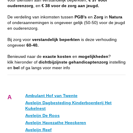
voor diensten aan verstandelijk beperkten,
€ 37 voor
ouderenzorg
, en
€ 38 voor de zorg aan jeugd.
De verdeling van inkomsten tussen
PGB's
en
Zorg
in
Natura
of onderaannemingen is ongeveer gelijk (50-50) voor de jeugd
en ouderenzorg.
Bij zorg voor
verstandelijk
beperkten
is deze verhouding
ongeveer
60-40.
Benieuwd naar de
exacte
kosten
en
mogelijkheden
?
klik hieronder of
dichtbijzijnste
gehandicaptenzorg
instelling
en
bel
of ga langs voor meer info
Ambulant Hof van Twente
A
Aveleijn Dagbesteding Kinderboerderij Het
Kukelnest
Aveleijn De Roos
Aveleijn Havezathe Heeckeren
Aveleijn Reef