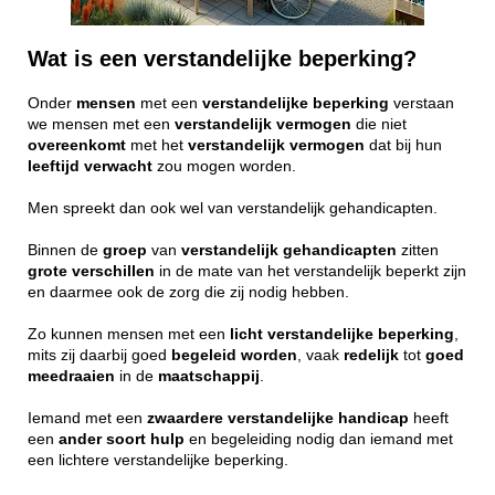
Wat is een verstandelijke beperking?
Onder
mensen
met een
verstandelijke
beperking
verstaan
we mensen met een
verstandelijk
vermogen
die niet
overeenkomt
met het
verstandelijk
vermogen
dat bij hun
leeftijd
verwacht
zou mogen worden.
Men spreekt dan ook wel van verstandelijk gehandicapten.
Binnen de
groep
van
verstandelijk
gehandicapten
zitten
grote
verschillen
in de mate van het verstandelijk beperkt zijn
en daarmee ook de zorg die zij nodig hebben.
Zo kunnen mensen met een
licht
verstandelijke
beperking
,
mits zij daarbij goed
begeleid
worden
, vaak
redelijk
tot
goed
meedraaien
in de
maatschappij
.
Iemand met een
zwaardere
verstandelijke
handicap
heeft
een
ander
soort
hulp
en begeleiding nodig dan iemand met
een lichtere verstandelijke beperking.