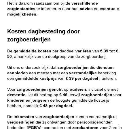
Het is daarom raadzaam om bij de
verschillende
zorginstanties
te informeren naar hun
advies
en
eventuele
mogelijkheden
.
Kosten dagbesteding door
zorgboerderijen
De
gemiddelde
kosten
per dagdeel
variëren
van
€ 39 tot €
50
, afhankelijk van de doelgroep van de zorgboerderij.
Uit ons onderzoek blijkt dat
zorgboerderijen
die
diensten
aanbieden
aan mensen met een
verstandelijke
beperking
een
gemiddelde
kostprijs
van
€ 39 per dagdeel
hanteren.
Voor
zorgboerderijen
gericht
op
ouderen
, inclusief die met
dementie
, ligt dit bedrag op
€ 46,
terwijl
zorgboerderijen
voor
kinderen
en
jongeren
de hoogste gemiddelde kostprijs
hebben, namelijk
€ 48 per dagdeel.
De
inkomsten
van
zorgboerderijen
komen voornamelijk uit
vergoedingen
die zij ontvangen door persoonsgebonden
budgetten (
PGB's
), contracten met
zorgkantoren
voor Zorg in