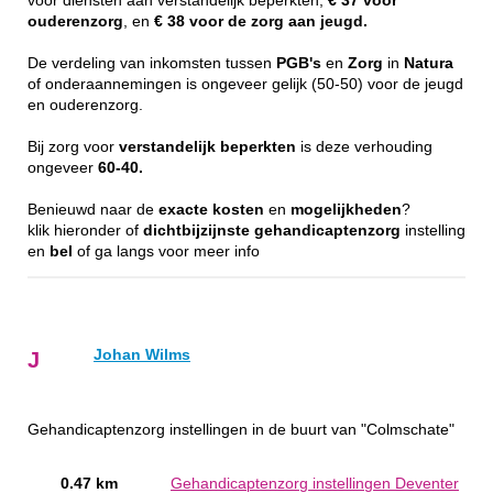
voor diensten aan verstandelijk beperkten,
€ 37 voor
ouderenzorg
, en
€ 38 voor de zorg aan jeugd.
De verdeling van inkomsten tussen
PGB's
en
Zorg
in
Natura
of onderaannemingen is ongeveer gelijk (50-50) voor de jeugd
en ouderenzorg.
Bij zorg voor
verstandelijk
beperkten
is deze verhouding
ongeveer
60-40.
Benieuwd naar de
exacte
kosten
en
mogelijkheden
?
klik hieronder of
dichtbijzijnste
gehandicaptenzorg
instelling
en
bel
of ga langs voor meer info
Johan Wilms
J
Gehandicaptenzorg instellingen in de buurt van "Colmschate"
0.47 km
Gehandicaptenzorg instellingen Deventer