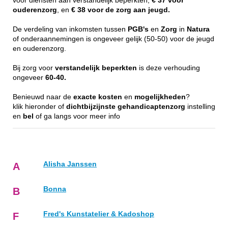
voor diensten aan verstandelijk beperkten,
€ 37 voor
ouderenzorg
, en
€ 38 voor de zorg aan jeugd.
De verdeling van inkomsten tussen
PGB's
en
Zorg
in
Natura
of onderaannemingen is ongeveer gelijk (50-50) voor de jeugd
en ouderenzorg.
Bij zorg voor
verstandelijk
beperkten
is deze verhouding
ongeveer
60-40.
Benieuwd naar de
exacte
kosten
en
mogelijkheden
?
klik hieronder of
dichtbijzijnste
gehandicaptenzorg
instelling
en
bel
of ga langs voor meer info
Alisha Janssen
A
Bonna
B
Fred's Kunstatelier & Kadoshop
F