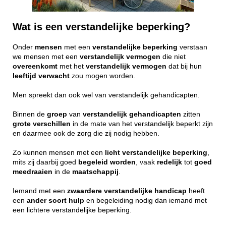
Wat is een verstandelijke beperking?
Onder
mensen
met een
verstandelijke
beperking
verstaan
we mensen met een
verstandelijk
vermogen
die niet
overeenkomt
met het
verstandelijk
vermogen
dat bij hun
leeftijd
verwacht
zou mogen worden.
Men spreekt dan ook wel van verstandelijk gehandicapten.
Binnen de
groep
van
verstandelijk
gehandicapten
zitten
grote
verschillen
in de mate van het verstandelijk beperkt zijn
en daarmee ook de zorg die zij nodig hebben.
Zo kunnen mensen met een
licht
verstandelijke
beperking
,
mits zij daarbij goed
begeleid
worden
, vaak
redelijk
tot
goed
meedraaien
in de
maatschappij
.
Iemand met een
zwaardere
verstandelijke
handicap
heeft
een
ander
soort
hulp
en begeleiding nodig dan iemand met
een lichtere verstandelijke beperking.