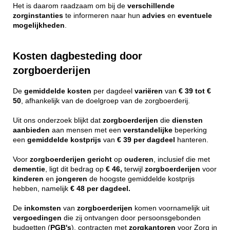
Het is daarom raadzaam om bij de
verschillende
zorginstanties
te informeren naar hun
advies
en
eventuele
mogelijkheden
.
Kosten dagbesteding door
zorgboerderijen
De
gemiddelde
kosten
per dagdeel
variëren
van
€ 39 tot €
50
, afhankelijk van de doelgroep van de zorgboerderij.
Uit ons onderzoek blijkt dat
zorgboerderijen
die
diensten
aanbieden
aan mensen met een
verstandelijke
beperking
een
gemiddelde
kostprijs
van
€ 39 per dagdeel
hanteren.
Voor
zorgboerderijen
gericht
op
ouderen
, inclusief die met
dementie
, ligt dit bedrag op
€ 46,
terwijl
zorgboerderijen
voor
kinderen
en
jongeren
de hoogste gemiddelde kostprijs
hebben, namelijk
€ 48 per dagdeel.
De
inkomsten
van
zorgboerderijen
komen voornamelijk uit
vergoedingen
die zij ontvangen door persoonsgebonden
budgetten (
PGB's
), contracten met
zorgkantoren
voor Zorg in