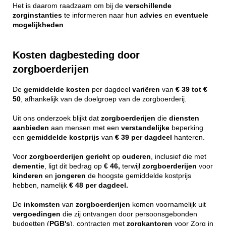
Het is daarom raadzaam om bij de
verschillende
zorginstanties
te informeren naar hun
advies
en
eventuele
mogelijkheden
.
Kosten dagbesteding door
zorgboerderijen
De
gemiddelde
kosten
per dagdeel
variëren
van
€ 39 tot €
50
, afhankelijk van de doelgroep van de zorgboerderij.
Uit ons onderzoek blijkt dat
zorgboerderijen
die
diensten
aanbieden
aan mensen met een
verstandelijke
beperking
een
gemiddelde
kostprijs
van
€ 39 per dagdeel
hanteren.
Voor
zorgboerderijen
gericht
op
ouderen
, inclusief die met
dementie
, ligt dit bedrag op
€ 46,
terwijl
zorgboerderijen
voor
kinderen
en
jongeren
de hoogste gemiddelde kostprijs
hebben, namelijk
€ 48 per dagdeel.
De
inkomsten
van
zorgboerderijen
komen voornamelijk uit
vergoedingen
die zij ontvangen door persoonsgebonden
budgetten (
PGB's
), contracten met
zorgkantoren
voor Zorg in