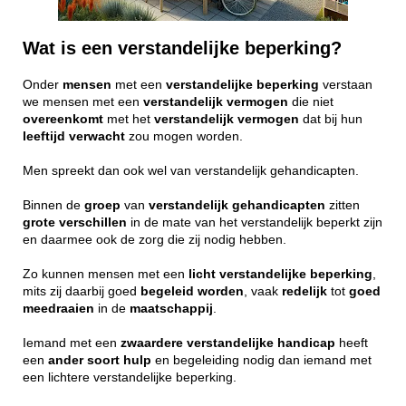
Wat is een verstandelijke beperking?
Onder
mensen
met een
verstandelijke
beperking
verstaan
we mensen met een
verstandelijk
vermogen
die niet
overeenkomt
met het
verstandelijk
vermogen
dat bij hun
leeftijd
verwacht
zou mogen worden.
Men spreekt dan ook wel van verstandelijk gehandicapten.
Binnen de
groep
van
verstandelijk
gehandicapten
zitten
grote
verschillen
in de mate van het verstandelijk beperkt zijn
en daarmee ook de zorg die zij nodig hebben.
Zo kunnen mensen met een
licht
verstandelijke
beperking
,
mits zij daarbij goed
begeleid
worden
, vaak
redelijk
tot
goed
meedraaien
in de
maatschappij
.
Iemand met een
zwaardere
verstandelijke
handicap
heeft
een
ander
soort
hulp
en begeleiding nodig dan iemand met
een lichtere verstandelijke beperking.