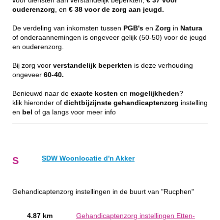
voor diensten aan verstandelijk beperkten,
€ 37 voor
ouderenzorg
, en
€ 38 voor de zorg aan jeugd.
De verdeling van inkomsten tussen
PGB's
en
Zorg
in
Natura
of onderaannemingen is ongeveer gelijk (50-50) voor de jeugd
en ouderenzorg.
Bij zorg voor
verstandelijk
beperkten
is deze verhouding
ongeveer
60-40.
Benieuwd naar de
exacte
kosten
en
mogelijkheden
?
klik hieronder of
dichtbijzijnste
gehandicaptenzorg
instelling
en
bel
of ga langs voor meer info
SDW Woonlocatie d'n Akker
S
Gehandicaptenzorg instellingen in de buurt van "Rucphen"
4.87 km
Gehandicaptenzorg instellingen Etten-