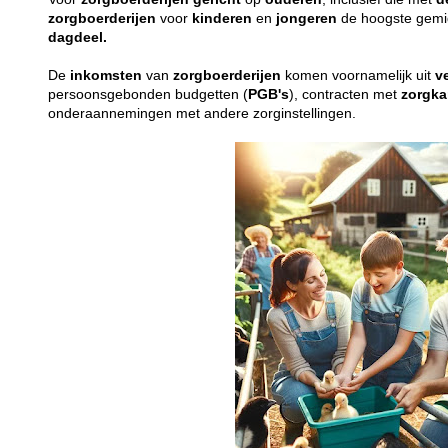
zorgboerderijen
voor
kinderen
en
jongeren
de hoogste gemid
dagdeel.
De
inkomsten
van
zorgboerderijen
komen voornamelijk uit
v
persoonsgebonden budgetten (
PGB's
), contracten met
zorgka
onderaannemingen met andere zorginstellingen.