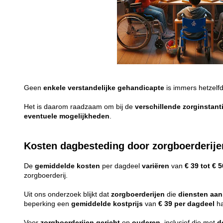
Geen
enkele
verstandelijke
gehandicapte
is immers hetzelf
Het is daarom raadzaam om bij de
verschillende
zorginstant
eventuele
mogelijkheden
.
Kosten dagbesteding door zorgboerderije
De
gemiddelde
kosten
per dagdeel
variëren
van
€ 39 tot € 5
zorgboerderij.
Uit ons onderzoek blijkt dat
zorgboerderijen
die
diensten
aan
beperking een
gemiddelde
kostprijs
van
€ 39 per dagdeel
ha
Voor
zorgboerderijen
gericht
op
ouderen
, inclusief die met
d