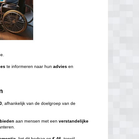
de.
ies
te informeren naar hun
advies
en
n
0
, afhankelijk van de doelgroep van de
bieden
aan mensen met een
verstandelijke
nteren.
ementie
, ligt dit bedrag op
€ 46,
terwijl