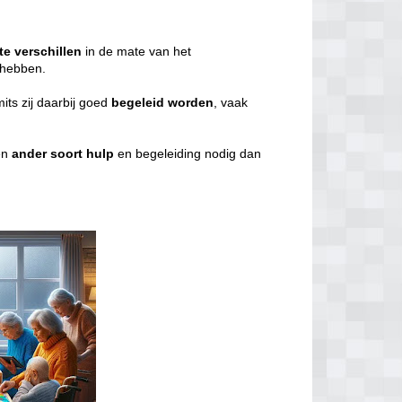
te
verschillen
in de mate van het
g hebben.
mits zij daarbij goed
begeleid
worden
, vaak
en
ander
soort
hulp
en begeleiding nodig dan