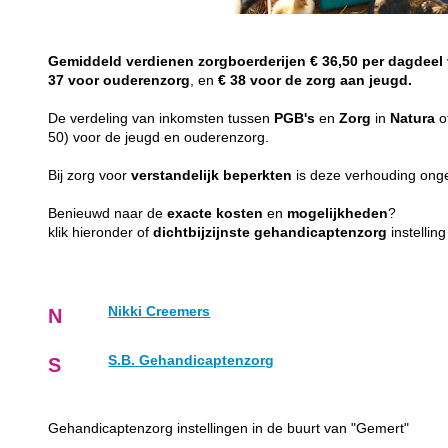
Gemiddeld
verdienen
zorgboerderijen
€ 36,50 per dagdeel
37 voor ouderenzorg
, en
€ 38 voor de zorg aan jeugd.
De verdeling van inkomsten tussen
PGB's
en
Zorg
in
Natura
o
50) voor de jeugd en ouderenzorg.
Bij zorg voor
verstandelijk
beperkten
is deze verhouding on
Benieuwd naar de
exacte
kosten
en
mogelijkheden
?
klik hieronder of
dichtbijzijnste
gehandicaptenzorg
instellin
Nikki Creemers
N
S.B. Gehandicaptenzorg
S
Gehandicaptenzorg instellingen in de buurt van "Gemert"