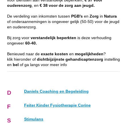
voor diensten aan verstandelijk beperkten,
€ 37 voor
ouderenzorg
, en
€ 38 voor de zorg aan jeugd.
De verdeling van inkomsten tussen
PGB's
en
Zorg
in
Natura
of onderaannemingen is ongeveer gelijk (50-50) voor de jeugd
en ouderenzorg.
Bij zorg voor
verstandelijk
beperkten
is deze verhouding
ongeveer
60-40.
Benieuwd naar de
exacte
kosten
en
mogelijkheden
?
klik hieronder of
dichtbijzijnste
gehandicaptenzorg
instelling
en
bel
of ga langs voor meer info
Daniels Coaching en Begeleiding
D
Feiter Kinder Fysiotherapie Corine
F
Stimulans
S