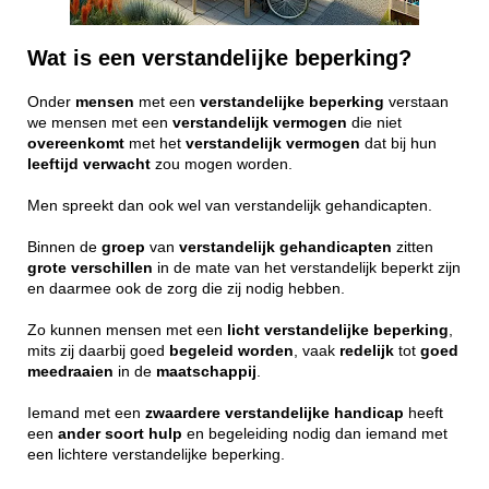
Wat is een verstandelijke beperking?
Onder
mensen
met een
verstandelijke
beperking
verstaan
we mensen met een
verstandelijk
vermogen
die niet
overeenkomt
met het
verstandelijk
vermogen
dat bij hun
leeftijd
verwacht
zou mogen worden.
Men spreekt dan ook wel van verstandelijk gehandicapten.
Binnen de
groep
van
verstandelijk
gehandicapten
zitten
grote
verschillen
in de mate van het verstandelijk beperkt zijn
en daarmee ook de zorg die zij nodig hebben.
Zo kunnen mensen met een
licht
verstandelijke
beperking
,
mits zij daarbij goed
begeleid
worden
, vaak
redelijk
tot
goed
meedraaien
in de
maatschappij
.
Iemand met een
zwaardere
verstandelijke
handicap
heeft
een
ander
soort
hulp
en begeleiding nodig dan iemand met
een lichtere verstandelijke beperking.