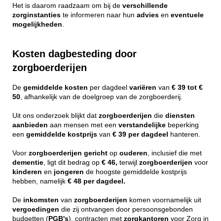
Het is daarom raadzaam om bij de
verschillende
zorginstanties
te informeren naar hun
advies
en
eventuele
mogelijkheden
.
Kosten dagbesteding door
zorgboerderijen
De
gemiddelde
kosten
per dagdeel
variëren
van
€ 39 tot €
50
, afhankelijk van de doelgroep van de zorgboerderij.
Uit ons onderzoek blijkt dat
zorgboerderijen
die
diensten
aanbieden
aan mensen met een
verstandelijke
beperking
een
gemiddelde
kostprijs
van
€ 39 per dagdeel
hanteren.
Voor
zorgboerderijen
gericht
op
ouderen
, inclusief die met
dementie
, ligt dit bedrag op
€ 46,
terwijl
zorgboerderijen
voor
kinderen
en
jongeren
de hoogste gemiddelde kostprijs
hebben, namelijk
€ 48 per dagdeel.
De
inkomsten
van
zorgboerderijen
komen voornamelijk uit
vergoedingen
die zij ontvangen door persoonsgebonden
budgetten (
PGB's
), contracten met
zorgkantoren
voor Zorg in