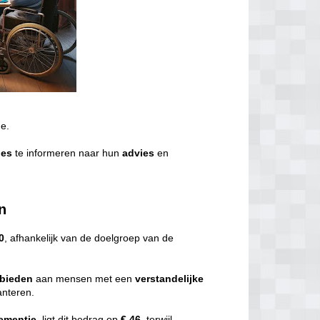
de.
ies
te informeren naar hun
advies
en
n
0
, afhankelijk van de doelgroep van de
bieden
aan mensen met een
verstandelijke
nteren.
ementie
, ligt dit bedrag op
€ 46,
terwijl