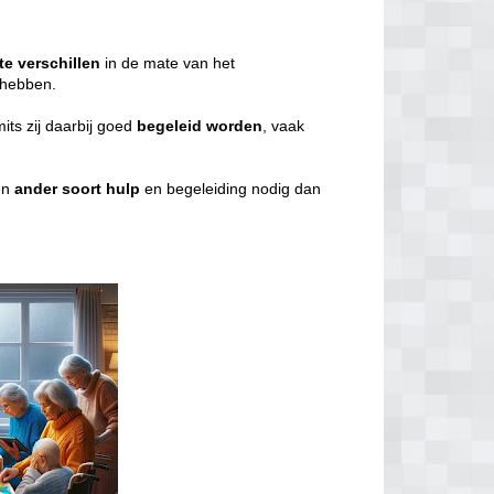
te
verschillen
in de mate van het
g hebben.
mits zij daarbij goed
begeleid
worden
, vaak
en
ander
soort
hulp
en begeleiding nodig dan