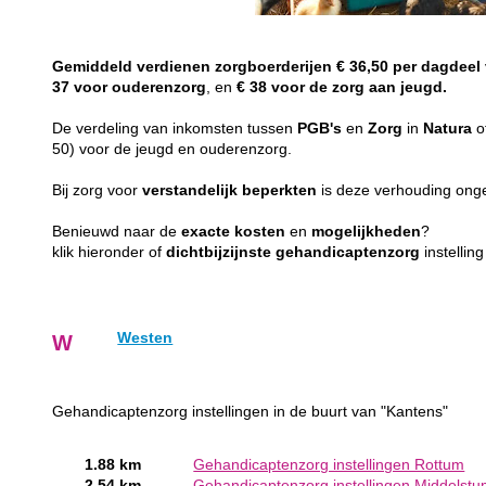
Gemiddeld
verdienen
zorgboerderijen
€ 36,50 per dagdeel
37 voor ouderenzorg
, en
€ 38 voor de zorg aan jeugd.
De verdeling van inkomsten tussen
PGB's
en
Zorg
in
Natura
o
50) voor de jeugd en ouderenzorg.
Bij zorg voor
verstandelijk
beperkten
is deze verhouding on
Benieuwd naar de
exacte
kosten
en
mogelijkheden
?
klik hieronder of
dichtbijzijnste
gehandicaptenzorg
instellin
Westen
W
Gehandicaptenzorg instellingen in de buurt van "Kantens"
1.88 km
Gehandicaptenzorg instellingen Rottum
2.54 km
Gehandicaptenzorg instellingen Middelst