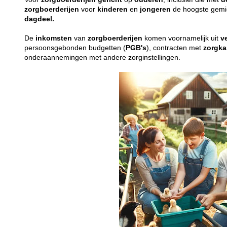
zorgboerderijen
voor
kinderen
en
jongeren
de hoogste gemid
dagdeel.
De
inkomsten
van
zorgboerderijen
komen voornamelijk uit
v
persoonsgebonden budgetten (
PGB's
), contracten met
zorgka
onderaannemingen met andere zorginstellingen.