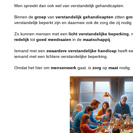
Men spreekt dan ook wel van verstandelijk gehandicapten.
Binnen de
groep
van
verstandelijk
gehandicapten
zitten
gro
verstandelijk beperkt zijn en daarmee ook de zorg die zij nodi
Zo kunnen mensen met een
licht
verstandelijke
beperking
, 
redelijk
tot
goed
meedraaien
in de
maatschappij
.
Iemand met een
zwaardere
verstandelijke
handicap
heeft e
iemand met een lichtere verstandelijke beperking.
Omdat het hier om
mensenwerk
gaat, is
zorg
op
maat
nodig.