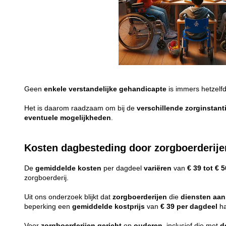
Geen
enkele
verstandelijke
gehandicapte
is immers hetzelf
Het is daarom raadzaam om bij de
verschillende
zorginstant
eventuele
mogelijkheden
.
Kosten dagbesteding door zorgboerderije
De
gemiddelde
kosten
per dagdeel
variëren
van
€ 39 tot € 5
zorgboerderij.
Uit ons onderzoek blijkt dat
zorgboerderijen
die
diensten
aan
beperking een
gemiddelde
kostprijs
van
€ 39 per dagdeel
ha
Voor
zorgboerderijen
gericht
op
ouderen
, inclusief die met
d