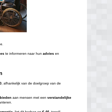
de.
ies
te informeren naar hun
advies
en
n
0
, afhankelijk van de doelgroep van de
bieden
aan mensen met een
verstandelijke
nteren.
ementie
, ligt dit bedrag op
€ 46,
terwijl