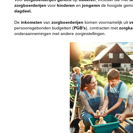
zorgboerderijen
voor
kinderen
en
jongeren
de hoogste gemid
dagdeel.
De
inkomsten
van
zorgboerderijen
komen voornamelijk uit
v
persoonsgebonden budgetten (
PGB's
), contracten met
zorgka
onderaannemingen met andere zorginstellingen.