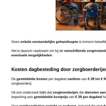
Geen
enkele
verstandelijke
gehandicapte
is immers hetzelf
Het is daarom raadzaam om bij de
verschillende
zorginstant
eventuele
mogelijkheden
.
Kosten dagbesteding door zorgboerderije
De
gemiddelde
kosten
per dagdeel
variëren
van
€ 39 tot € 5
zorgboerderij.
Uit ons onderzoek blijkt dat
zorgboerderijen
die
diensten
aan
beperking een
gemiddelde
kostprijs
van
€ 39 per dagdeel
ha
Voor
zorgboerderijen
gericht
op
ouderen
, inclusief die met
d