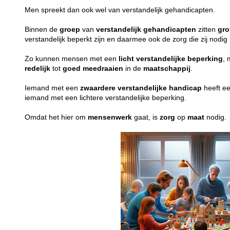
Men spreekt dan ook wel van verstandelijk gehandicapten.
Binnen de
groep
van
verstandelijk
gehandicapten
zitten
gro
verstandelijk beperkt zijn en daarmee ook de zorg die zij nodi
Zo kunnen mensen met een
licht
verstandelijke
beperking
, 
redelijk
tot
goed
meedraaien
in de
maatschappij
.
Iemand met een
zwaardere
verstandelijke
handicap
heeft e
iemand met een lichtere verstandelijke beperking.
Omdat het hier om
mensenwerk
gaat, is
zorg
op
maat
nodig.