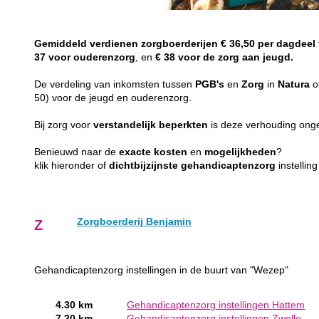
Gemiddeld
verdienen
zorgboerderijen
€ 36,50 per dagdeel
37 voor ouderenzorg
, en
€ 38 voor de zorg aan jeugd.
De verdeling van inkomsten tussen
PGB's
en
Zorg
in
Natura
o
50) voor de jeugd en ouderenzorg.
Bij zorg voor
verstandelijk
beperkten
is deze verhouding on
Benieuwd naar de
exacte
kosten
en
mogelijkheden
?
klik hieronder of
dichtbijzijnste
gehandicaptenzorg
instellin
Zorgboerderij Benjamin
Z
Gehandicaptenzorg instellingen in de buurt van "Wezep"
4.30 km
Gehandicaptenzorg instellingen Hattem
7.20 km
Gehandicaptenzorg instellingen Zwolle