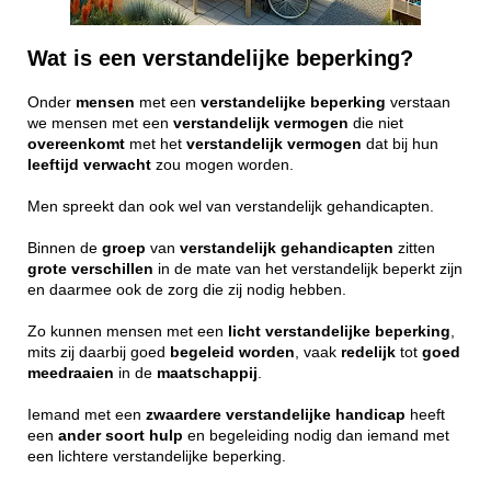
Wat is een verstandelijke beperking?
Onder
mensen
met een
verstandelijke
beperking
verstaan
we mensen met een
verstandelijk
vermogen
die niet
overeenkomt
met het
verstandelijk
vermogen
dat bij hun
leeftijd
verwacht
zou mogen worden.
Men spreekt dan ook wel van verstandelijk gehandicapten.
Binnen de
groep
van
verstandelijk
gehandicapten
zitten
grote
verschillen
in de mate van het verstandelijk beperkt zijn
en daarmee ook de zorg die zij nodig hebben.
Zo kunnen mensen met een
licht
verstandelijke
beperking
,
mits zij daarbij goed
begeleid
worden
, vaak
redelijk
tot
goed
meedraaien
in de
maatschappij
.
Iemand met een
zwaardere
verstandelijke
handicap
heeft
een
ander
soort
hulp
en begeleiding nodig dan iemand met
een lichtere verstandelijke beperking.