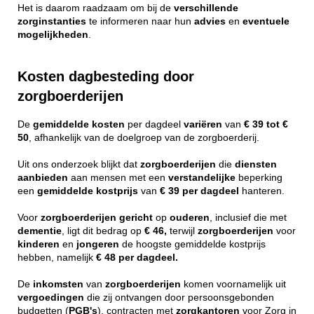
Het is daarom raadzaam om bij de
verschillende
zorginstanties
te informeren naar hun
advies
en
eventuele
mogelijkheden
.
Kosten dagbesteding door
zorgboerderijen
De
gemiddelde
kosten
per dagdeel
variëren
van
€ 39 tot €
50
, afhankelijk van de doelgroep van de zorgboerderij.
Uit ons onderzoek blijkt dat
zorgboerderijen
die
diensten
aanbieden
aan mensen met een
verstandelijke
beperking
een
gemiddelde
kostprijs
van
€ 39 per dagdeel
hanteren.
Voor
zorgboerderijen
gericht
op
ouderen
, inclusief die met
dementie
, ligt dit bedrag op
€ 46,
terwijl
zorgboerderijen
voor
kinderen
en
jongeren
de hoogste gemiddelde kostprijs
hebben, namelijk
€ 48 per dagdeel.
De
inkomsten
van
zorgboerderijen
komen voornamelijk uit
vergoedingen
die zij ontvangen door persoonsgebonden
budgetten (
PGB's
), contracten met
zorgkantoren
voor Zorg in