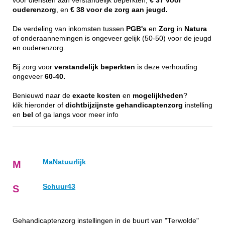
voor diensten aan verstandelijk beperkten,
€ 37 voor
ouderenzorg
, en
€ 38 voor de zorg aan jeugd.
De verdeling van inkomsten tussen
PGB's
en
Zorg
in
Natura
of onderaannemingen is ongeveer gelijk (50-50) voor de jeugd
en ouderenzorg.
Bij zorg voor
verstandelijk
beperkten
is deze verhouding
ongeveer
60-40.
Benieuwd naar de
exacte
kosten
en
mogelijkheden
?
klik hieronder of
dichtbijzijnste
gehandicaptenzorg
instelling
en
bel
of ga langs voor meer info
MaNatuurlijk
M
Schuur43
S
Gehandicaptenzorg instellingen in de buurt van "Terwolde"