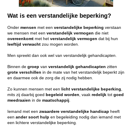
Wat is een verstandelijke beperking?
Onder
mensen
met een
verstandelijke
beperking
verstaan
we mensen met een
verstandelijk
vermogen
die niet
overeenkomt
met het
verstandelijk
vermogen
dat bij hun
leeftijd
verwacht
zou mogen worden.
Men spreekt dan ook wel van verstandelijk gehandicapten.
Binnen de
groep
van
verstandelijk
gehandicapten
zitten
grote
verschillen
in de mate van het verstandelijk beperkt zijn
en daarmee ook de zorg die zij nodig hebben.
Zo kunnen mensen met een
licht
verstandelijke
beperking
,
mits zij daarbij goed
begeleid
worden
, vaak
redelijk
tot
goed
meedraaien
in de
maatschappij
.
Iemand met een
zwaardere
verstandelijke
handicap
heeft
een
ander
soort
hulp
en begeleiding nodig dan iemand met
een lichtere verstandelijke beperking.