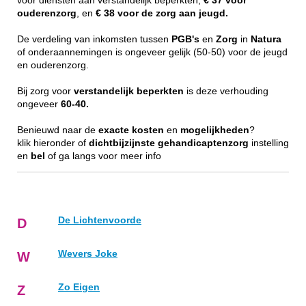
voor diensten aan verstandelijk beperkten,
€ 37 voor
ouderenzorg
, en
€ 38 voor de zorg aan jeugd.
De verdeling van inkomsten tussen
PGB's
en
Zorg
in
Natura
of onderaannemingen is ongeveer gelijk (50-50) voor de jeugd
en ouderenzorg.
Bij zorg voor
verstandelijk
beperkten
is deze verhouding
ongeveer
60-40.
Benieuwd naar de
exacte
kosten
en
mogelijkheden
?
klik hieronder of
dichtbijzijnste
gehandicaptenzorg
instelling
en
bel
of ga langs voor meer info
De Lichtenvoorde
D
Wevers Joke
W
Zo Eigen
Z