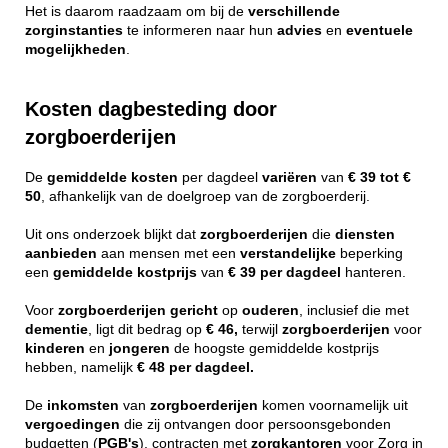
Het is daarom raadzaam om bij de
verschillende
zorginstanties
te informeren naar hun
advies
en
eventuele
mogelijkheden
.
Kosten dagbesteding door
zorgboerderijen
De
gemiddelde
kosten
per dagdeel
variëren
van
€ 39 tot €
50
, afhankelijk van de doelgroep van de zorgboerderij.
Uit ons onderzoek blijkt dat
zorgboerderijen
die
diensten
aanbieden
aan mensen met een
verstandelijke
beperking
een
gemiddelde
kostprijs
van
€ 39 per dagdeel
hanteren.
Voor
zorgboerderijen
gericht
op
ouderen
, inclusief die met
dementie
, ligt dit bedrag op
€ 46,
terwijl
zorgboerderijen
voor
kinderen
en
jongeren
de hoogste gemiddelde kostprijs
hebben, namelijk
€ 48 per dagdeel.
De
inkomsten
van
zorgboerderijen
komen voornamelijk uit
vergoedingen
die zij ontvangen door persoonsgebonden
budgetten (
PGB's
), contracten met
zorgkantoren
voor Zorg in