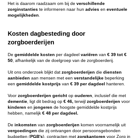
Het is daarom raadzaam om bij de
verschillende
zorginstanties
te informeren naar hun
advies
en
eventuele
mogelijkheden
.
Kosten dagbesteding door
zorgboerderijen
De
gemiddelde
kosten
per dagdeel
variëren
van
€ 39 tot €
50
, afhankelijk van de doelgroep van de zorgboerderij.
Uit ons onderzoek blijkt dat
zorgboerderijen
die
diensten
aanbieden
aan mensen met een
verstandelijke
beperking
een
gemiddelde
kostprijs
van
€ 39 per dagdeel
hanteren.
Voor
zorgboerderijen
gericht
op
ouderen
, inclusief die met
dementie
, ligt dit bedrag op
€ 46,
terwijl
zorgboerderijen
voor
kinderen
en
jongeren
de hoogste gemiddelde kostprijs
hebben, namelijk
€ 48 per dagdeel.
De
inkomsten
van
zorgboerderijen
komen voornamelijk uit
vergoedingen
die zij ontvangen door persoonsgebonden
budgetten (
PGB's
), contracten met
zorgkantoren
voor Zorg in