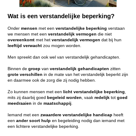
Wat is een verstandelijke beperking?
Onder
mensen
met een
verstandelijke
beperking
verstaan
we mensen met een
verstandelijk
vermogen
die niet
overeenkomt
met het
verstandelijk
vermogen
dat bij hun
leeftijd
verwacht
zou mogen worden.
Men spreekt dan ook wel van verstandelijk gehandicapten.
Binnen de
groep
van
verstandelijk
gehandicapten
zitten
grote
verschillen
in de mate van het verstandelijk beperkt zijn
en daarmee ook de zorg die zij nodig hebben.
Zo kunnen mensen met een
licht
verstandelijke
beperking
,
mits zij daarbij goed
begeleid
worden
, vaak
redelijk
tot
goed
meedraaien
in de
maatschappij
.
Iemand met een
zwaardere
verstandelijke
handicap
heeft
een
ander
soort
hulp
en begeleiding nodig dan iemand met
een lichtere verstandelijke beperking.