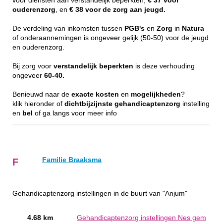
voor diensten aan verstandelijk beperkten,
€ 37 voor
ouderenzorg
, en
€ 38 voor de zorg aan jeugd.
De verdeling van inkomsten tussen
PGB's
en
Zorg
in
Natura
of onderaannemingen is ongeveer gelijk (50-50) voor de jeugd
en ouderenzorg.
Bij zorg voor
verstandelijk
beperkten
is deze verhouding
ongeveer
60-40.
Benieuwd naar de
exacte
kosten
en
mogelijkheden
?
klik hieronder of
dichtbijzijnste
gehandicaptenzorg
instelling
en
bel
of ga langs voor meer info
Familie Braaksma
F
Gehandicaptenzorg instellingen in de buurt van "Anjum"
4.68 km
Gehandicaptenzorg instellingen Nes gem