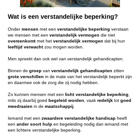
Wat is een verstandelijke beperking?
Onder
mensen
met een
verstandelijke
beperking
verstaan
we mensen met een
verstandelijk
vermogen
die niet
overeenkomt
met het
verstandelijk
vermogen
dat bij hun
leeftijd
verwacht
zou mogen worden.
Men spreekt dan ook wel van verstandelijk gehandicapten.
Binnen de
groep
van
verstandelijk
gehandicapten
zitten
grote
verschillen
in de mate van het verstandelijk beperkt zijn
en daarmee ook de zorg die zij nodig hebben.
Zo kunnen mensen met een
licht
verstandelijke
beperking
,
mits zij daarbij goed
begeleid
worden
, vaak
redelijk
tot
goed
meedraaien
in de
maatschappij
.
Iemand met een
zwaardere
verstandelijke
handicap
heeft
een
ander
soort
hulp
en begeleiding nodig dan iemand met
een lichtere verstandelijke beperking.