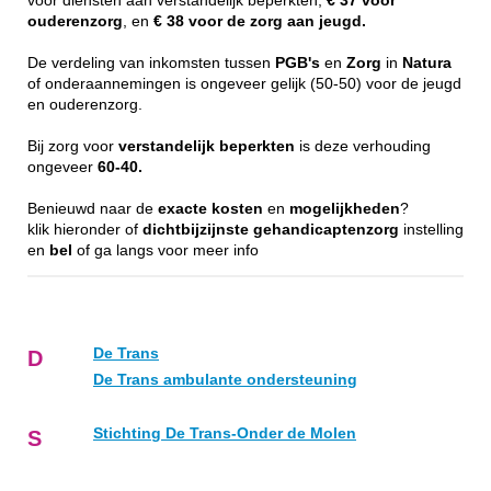
voor diensten aan verstandelijk beperkten,
€ 37 voor
ouderenzorg
, en
€ 38 voor de zorg aan jeugd.
De verdeling van inkomsten tussen
PGB's
en
Zorg
in
Natura
of onderaannemingen is ongeveer gelijk (50-50) voor de jeugd
en ouderenzorg.
Bij zorg voor
verstandelijk
beperkten
is deze verhouding
ongeveer
60-40.
Benieuwd naar de
exacte
kosten
en
mogelijkheden
?
klik hieronder of
dichtbijzijnste
gehandicaptenzorg
instelling
en
bel
of ga langs voor meer info
De Trans
D
De Trans ambulante ondersteuning
Stichting De Trans-Onder de Molen
S