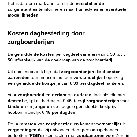
Het is daarom raadzaam om bij de
verschillende
zorginstanties
te informeren naar hun
advies
en
eventuele
mogelijkheden
.
Kosten dagbesteding door
zorgboerderijen
De
gemiddelde
kosten
per dagdeel
variëren
van
€ 39 tot €
50
, afhankelijk van de doelgroep van de zorgboerderij.
Uit ons onderzoek blijkt dat
zorgboerderijen
die
diensten
aanbieden
aan mensen met een
verstandelijke
beperking
een
gemiddelde
kostprijs
van
€ 39 per dagdeel
hanteren.
Voor
zorgboerderijen
gericht
op
ouderen
, inclusief die met
dementie
, ligt dit bedrag op
€ 46,
terwijl
zorgboerderijen
voor
kinderen
en
jongeren
de hoogste gemiddelde kostprijs
hebben, namelijk
€ 48 per dagdeel.
De
inkomsten
van
zorgboerderijen
komen voornamelijk uit
vergoedingen
die zij ontvangen door persoonsgebonden
budgetten (
PGB's
), contracten met
zorgkantoren
voor Zorg in